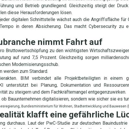
ührung und Betrieb grundlegend. Gleichzeitig steigt der Druc
llen diese Herausforderungen lösen.
eder digitalen Schnittstelle wächst auch die Angriffsfläche für
en Tempo in deren Absicherung. Das macht Cybersecurity zu e
Baubranche nimmt Fahrt auf
Euro Bruttowertschöpfung zu den wichtigsten Wirtschaftszweig
utung auf rund 7,5 Prozent. Gleichzeitig sorgen milliardensch
rischen Modernisierungsschub.
ien werden zum Standard.
pierakten. BIM verbindet alle Projektbeteiligten in einem 
KI unterstützt bei Planung, Dokumentation und Ressource
ivität zu steigern und dem Fachkräftemangel entgegenzuwirken.
r, ob Bauunternehmen digitalisieren, sondern wie sicher sie es tun
ndesregierung, Bundesministerium für Wohnen, Stadtentwicklung und Bauwesen
alität klafft eine gefährliche Lü
erung durchaus. Laut der PwC-Studie zur deutschen Bauindustr