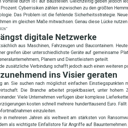
Vorteile durch IoT auf Baustellen. Gleichzeitig geben jedoch l
 Prozent. Cyberrisiken zählen inzwischen zu den größten Hemmni
nologie. Das Problem ist die fehlende Sicherheitsstrategie. Neu
hmen im gleichen Maße mitwachsen. Genau diese Lücke nutzen 
2026“
ängst digitale Netzwerke
tsächlich aus Maschinen, Fahrzeugen und Baucontainern. Heut
er greifen über unterschiedlichste Geräte auf gemeinsame Pla
neralunternehmern, Planern und Dienstleistern geteilt.
e zusätzliche Verbindung schafft jedoch auch einen weiteren po
unehmend ins Visier geraten
lig an. Sie suchen nach möglichst einfachen Einstiegspunkten
rtschaft. Die Branche arbeitet projektbasiert, unter hohem Z
feinander. Viele Unternehmen verfügen über komplexe Lieferkette
zögerungen kosten schnell mehrere hunderttausend Euro. Fällt e
Sofortmaßnahmen einzuleiten.
e in mehreren Jahren als weltweit am stärksten von Ransomware
udem als wichtigste Einfallstore für Angriffe auf Bauunternehmen.