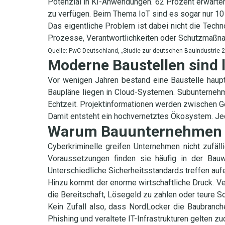
Potenzial in KI-Anwendungen. 62 Prozent erwarten 
zu verfügen. Beim Thema IoT sind es sogar nur 10
Das eigentliche Problem ist dabei nicht die Tech
Prozesse, Verantwortlichkeiten oder Schutzmaßna
Quelle: PwC Deutschland, „Studie zur deutschen Bauindustrie 
Moderne Baustellen sind l
Vor wenigen Jahren bestand eine Baustelle haup
Baupläne liegen in Cloud-Systemen. Subunternehm
Echtzeit. Projektinformationen werden zwischen Ge
Damit entsteht ein hochvernetztes Ökosystem. Jed
Warum Bauunternehmen z
Cyberkriminelle greifen Unternehmen nicht zufäl
Voraussetzungen finden sie häufig in der Bauwi
Unterschiedliche Sicherheitsstandards treffen au
Hinzu kommt der enorme wirtschaftliche Druck. Ver
die Bereitschaft, Lösegeld zu zahlen oder teure 
Kein Zufall also, dass NordLocker die Baubranch
Phishing und veraltete IT-Infrastrukturen gelten z