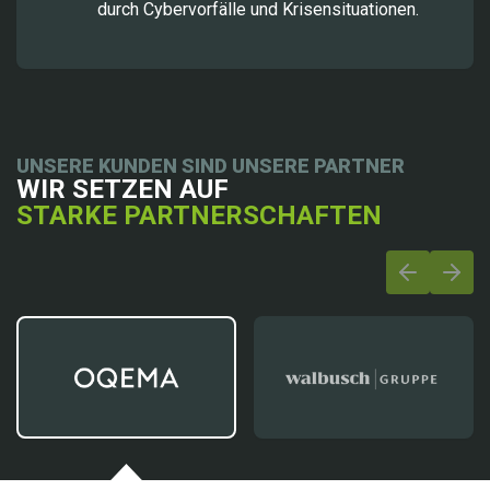
durch Cybervorfälle und Krisensituationen.
UNSERE KUNDEN SIND UNSERE PARTNER
WIR SETZEN AUF
STARKE PARTNERSCHAFTEN
Previous s
Next 