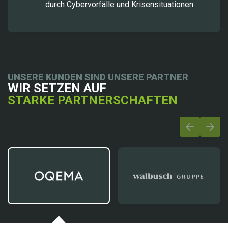
durch Cybervorfälle und Krisensituationen.
UNSERE KUNDEN SIND UNSERE PARTNER
WIR SETZEN AUF
STARKE PARTNERSCHAFTEN
Previous s
Next 